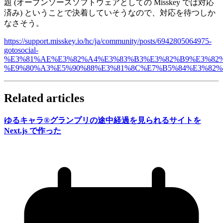
題 (オープンソースソフトウェアとしての Misskey では対応
済み) ということで決着していそうなので、対応を待つしか
なさそう。
https://support.misskey.io/hc/ja/community/posts/6942805064975-
gotosocial-
%E3%81%AE%E3%82%A4%E3%83%B3%E3%82%B9%E3%82
%E9%80%A3%E5%90%88%E3%81%8C%E7%B5%84%E3%82%
Related articles
ゆる
キャラ®グランプリの
途中経過を
見られる
サイトを
Next.js で
作った