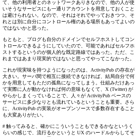
て、他の利用者とのネットワークありきなので、他の人が使
いそうなサービスにも一通りアカウントを用意しておくこと
は避けられない。なので、それはそれでやっておきつつ、そ
れとは別に自分にコントロール権のある場所もあってよいの
ではないかと思った。
もともと、ブログも自分のドメインでセルフホストしてコン
トロールできるようにしていたので、可能であればセルフホ
ストするというのが個人的な既定路線ではあった。ただ、こ
れまではあまり現実的ではないと思ってやってこなかった。
これが現実味を持つようになったのは、ActivityPub の存在が
大きい。サーバ間で相互に接続できなければ、結局自分で何
かを用意してもただの孤島になってしまう。仕組みだけあっ
て実際に人が動かなければ何の意味もなくて、X (Twitter) が
やらかしまくっていることで、人々が ActivityPub ベースの
サービスに多少なりとも流れているということも重要。さら
に、ActivityPub の実装がオープンソースで多数存在すること
も大変ありがたい。
# 触ってみると、確かにこういうこともできるかなというく
らいの感じで、流行るかというと UX のハードルからしてそ