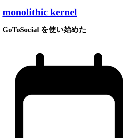
monolithic kernel
GoToSocial を
使い
始めた