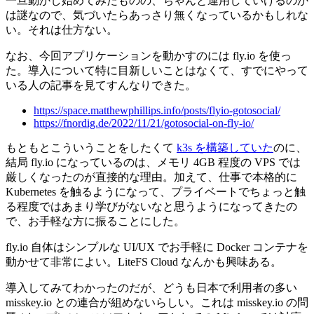
一旦動かし始めてみたものの、ちゃんと運用していけるのか
は謎なので、気づいたらあっさり無くなっているかもしれな
い。それは仕方ない。
なお、今回アプリケーションを動かすのには fly.io を使っ
た。導入について特に目新しいことはなくて、すでにやって
いる人の記事を見てすんなりできた。
https://space.matthewphillips.info/posts/flyio-gotosocial/
https://fnordig.de/2022/11/21/gotosocial-on-fly-io/
もともとこういうことをしたくて
k3s を構築していた
のに、
結局 fly.io になっているのは、メモリ 4GB 程度の VPS では
厳しくなったのが直接的な理由。加えて、仕事で本格的に
Kubernetes を触るようになって、プライベートでちょっと触
る程度ではあまり学びがないなと思うようになってきたの
で、お手軽な方に振ることにした。
fly.io 自体はシンプルな UI/UX でお手軽に Docker コンテナを
動かせて非常によい。LiteFS Cloud なんかも興味ある。
導入してみてわかったのだが、どうも日本で利用者の多い
misskey.io との連合が組めないらしい。これは misskey.io の問