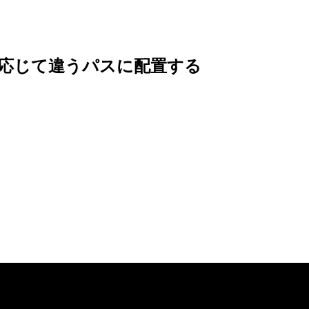
応じて
違う
パスに
配置する