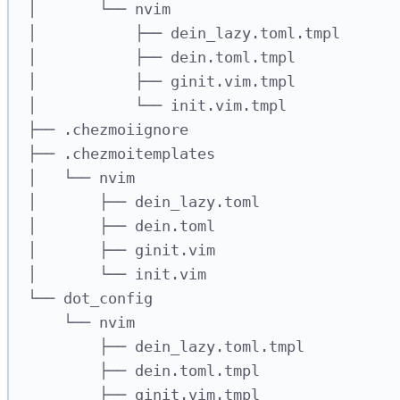
│       └── nvim
│           ├── dein_lazy.toml.tmpl
│           ├── dein.toml.tmpl
│           ├── ginit.vim.tmpl
│           └── init.vim.tmpl
├── .chezmoiignore
├── .chezmoitemplates
│   └── nvim
│       ├── dein_lazy.toml
│       ├── dein.toml
│       ├── ginit.vim
│       └── init.vim
└── dot_config
└── nvim
├── dein_lazy.toml.tmpl
├── dein.toml.tmpl
├── ginit.vim.tmpl