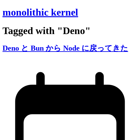
monolithic kernel
Tagged with "Deno"
Deno と
Bun から
Node に
戻ってきた