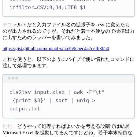
infilter=CSV:9,34,UTF8
 $1
デフォルトだと入力ファイル名の拡張子を .csv に変えたも
のが出力されるのですが、それだと若干不便なので標準出力
に出すためのラッパーを書いてみました。
https://gist.github.com/mono0x/5a359cbec4c7cefb3b50
これを使うと、以下のようにパイプで使い慣れたコマンドに
渡して処理できます。
Terminal window
xls2tsv
input.xlsx
|
awk
-F
"
\t
"
'
{print $3}
'
|
sort
|
uniq
>
output.txt
ただ、どうやって処理すればよいかを考える段階では結局
Microsoft Excel を起動してるんですけどね。若干本末転倒な