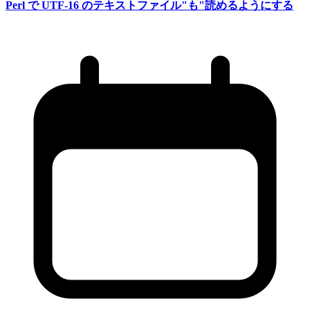
Perl で
UTF-16 の
テキストファイル"も
"読めるように
する