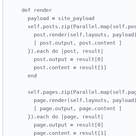
def
render
payload 
=
 site_payload
self
.
posts
.
zip
(
Parallel
.
map
(
self
.
po
post
.
render
(
self
.
layouts
,
 payload
[
 post
.
output
,
 post
.
content
]
}).
each
do
|
post
,
 result
|
post
.
output
=
 result
[
0
]
post
.
content
=
 result
[
1
]
end
self
.
pages
.
zip
(
Parallel
.
map
(
self
.
pa
page
.
render
(
self
.
layouts
,
 payload
[
 page
.
output
,
 page
.
content
]
}).
each
do
|
page
,
 result
|
page
.
output
=
 result
[
0
]
page
.
content
=
 result
[
1
]