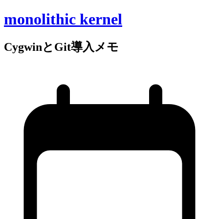
monolithic kernel
Cygwinと
Git導入メモ