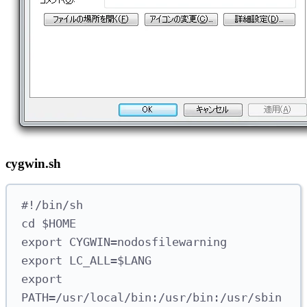
cygwin.sh
#!/bin/sh
cd
 $HOME
export
 CYGWIN
=
nodosfilewarning
export
 LC_ALL
=
$LANG
export
PATH
=
/usr/local/bin:/usr/bin:/usr/sbin