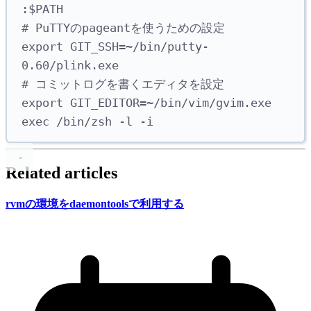
:$PATH
# PuTTYのpageantを使うための設定
export
 GIT_SSH
=~
/bin/putty-
0.60/plink.exe
# コミットログを書くエディタを設定
export
 GIT_EDITOR
=~
/bin/vim/gvim.exe
exec
/bin/zsh
-l
-i
Related articles
rvmの
環境を
daemontoolsで
利用する