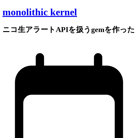
monolithic kernel
ニコ生アラートAPIを
扱う
gemを
作った