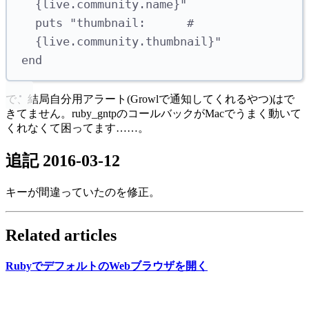
{
live
.
community
.
name
}
"
puts
"
thumbnail:      
#
{
live
.
community
.
thumbnail
}
"
end
で、結局自分用アラート(Growlで通知してくれるやつ)はで
きてません。ruby_gntpのコールバックがMacでうまく動いて
くれなくて困ってます……。
追記 2016-03-12
キーが間違っていたのを修正。
Related articles
Rubyで
デフォルトの
Webブラウザを
開く