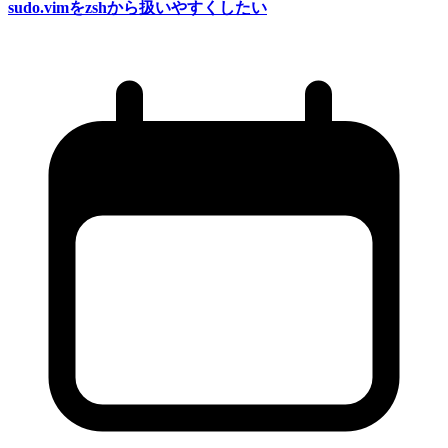
sudo.vimを
zshから
扱いやすく
したい