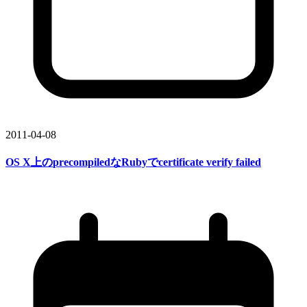
2011-04-08
OS X上の
precompiledな
Rubyで
certificate verify failed