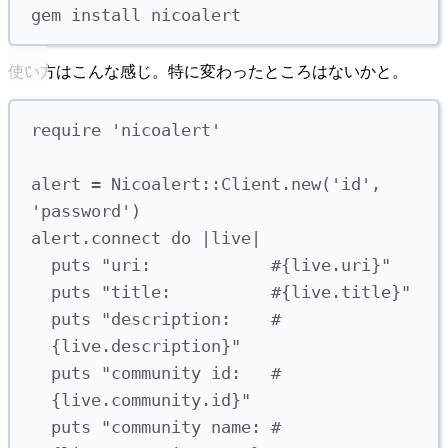
gem
install
nicoalert
使い方はこんな感じ。特に変わったところはないかと。
require
'
nicoalert
'
alert 
=
Nicoalert
::
Client
.
new
(
'
id
'
,
'
password
'
)
alert
.
connect
do
|
live
|
puts
"
uri:            
#{
live
.
uri
}
"
puts
"
title:          
#{
live
.
title
}
"
puts
"
description:    
#
{
live
.
description
}
"
puts
"
community id:   
#
{
live
.
community
.
id
}
"
puts
"
community name: 
#