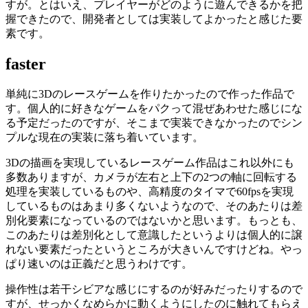
すが。とはいえ、プレイヤーがどのように遊んできるかを把
握できたので、開発者としては実装してよかったと感じた要
素です。
faster
単純に3Dのレースゲームを作りたかったので作った作品で
す。個人的に好きなゲームをパクって混ぜあわせた感じにな
る予定だったのですが、そこまで実装できなかったのでシン
プルな現在の実装に落ち着いています。
3Dの描画を実現しているレースゲーム作品はこれ以外にも
多数ありますが、カメラが左右と上下の2つの軸に回転する
処理を実装しているものや、高精度のタイマで60fpsを実現
しているものはあまり多くないようなので、そのあたりは差
別化要素になっているのではないかと思います。もっとも、
このあたりは差別化として意識したというよりは個人的に譲
れない要素だったというところが大きいんですけどね。やっ
ぱり速いのは正義だと思うわけです。
操作性は若干シビアな感じにするのが好みだったりするので
すが、せっかくなめらかに動くようにしたのに触れてもらえ