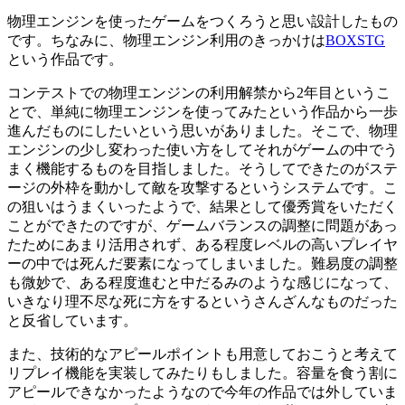
物理エンジンを使ったゲームをつくろうと思い設計したもの
です。ちなみに、物理エンジン利用のきっかけは
BOXSTG
という作品です。
コンテストでの物理エンジンの利用解禁から2年目というこ
とで、単純に物理エンジンを使ってみたという作品から一歩
進んだものにしたいという思いがありました。そこで、物理
エンジンの少し変わった使い方をしてそれがゲームの中でう
まく機能するものを目指しました。そうしてできたのがステ
ージの外枠を動かして敵を攻撃するというシステムです。こ
の狙いはうまくいったようで、結果として優秀賞をいただく
ことができたのですが、ゲームバランスの調整に問題があっ
たためにあまり活用されず、ある程度レベルの高いプレイヤ
ーの中では死んだ要素になってしまいました。難易度の調整
も微妙で、ある程度進むと中だるみのような感じになって、
いきなり理不尽な死に方をするというさんざんなものだった
と反省しています。
また、技術的なアピールポイントも用意しておこうと考えて
リプレイ機能を実装してみたりもしました。容量を食う割に
アピールできなかったようなので今年の作品では外していま