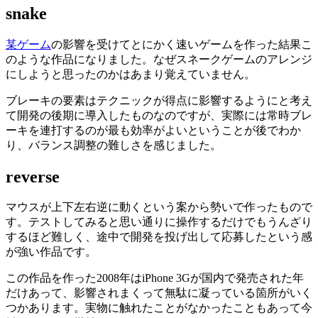
snake
某ゲーム
の影響を受けてとにかく速いゲームを作った結果こ
のような作品になりました。なぜスネークゲームのアレンジ
にしようと思ったのかはあまり覚えていません。
ブレーキの要素はテクニックが得点に影響するようにと考え
て開発の後期に導入したものなのですが、実際には常時ブレ
ーキを連打するのが最も効率がよいということが後でわか
り、バランス調整の難しさを感じました。
reverse
マウスが上下左右逆に動くという案から勢いで作ったもので
す。テストしてみると思い通りに操作するだけでもうんざり
するほど難しく、途中で開発を投げ出して応募したという感
が強い作品です。
この作品を作った2008年はiPhone 3Gが国内で発売された年
だけあって、影響されまくって無駄に凝っている箇所がいく
つかあります。実物に触れたことがなかったこともあって今