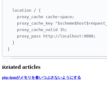
location / {
proxy_cache cache-space;
proxy_cache_key "$scheme$host$
proxy_cache_valid 1h;
proxy_pass http://localhost:9000;
}
}
Related articles
php-fpmが
メモリを
食いつぶさないように
する