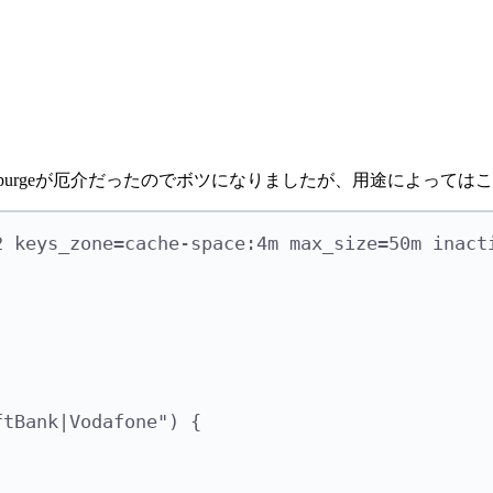
メモ。purgeが厄介だったのでボツになりましたが、用途によって
2 keys_zone=cache-space:4m max_size=50m inact
ftBank|Vodafone") {