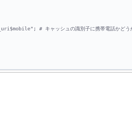
request_uri$mobile"; # キャッシュの識別子に携帯電話