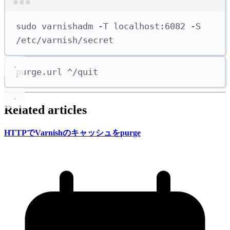
Terminal window
sudo
varnishadm
-T
localhost:6082
-S
/etc/varnish/secret
purge.url ^/quit
Related articles
HTTPで
Varnishの
キャッシュを
purge