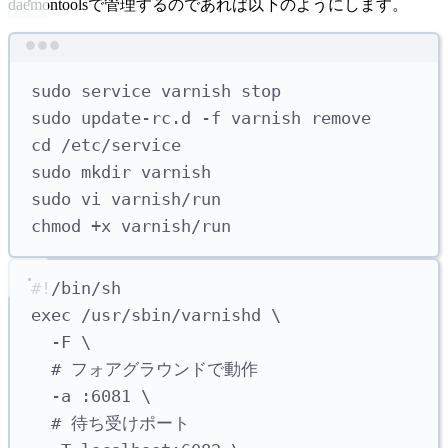
daemontoolsで管理するのであれば以下のようにします。
Terminal window
sudo
service
varnish
stop
sudo
update-rc.d
-f
varnish
remove
cd
/etc/service
sudo
mkdir
varnish
sudo
vi
varnish/run
chmod
+x
varnish/run
#!/bin/sh
exec
/usr/sbin/varnishd
\
-F
\ 
# フォアグラウンドで動作
-a
:6081
\ 
# 待ち受けポート