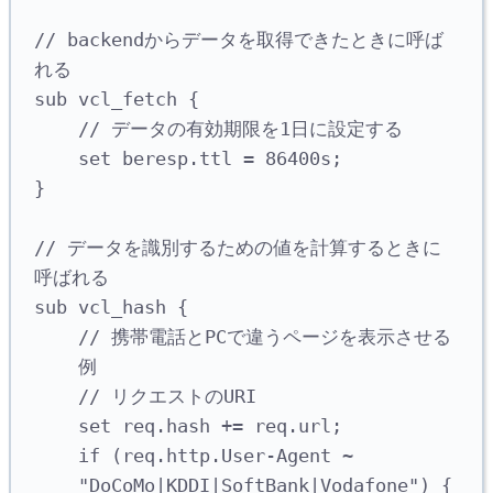
// backendからデータを取得できたときに呼ば
れる
sub vcl_fetch {
// データの有効期限を1日に設定する
set beresp.ttl = 86400s;
}
// データを識別するための値を計算するときに
呼ばれる
sub vcl_hash {
// 携帯電話とPCで違うページを表示させる
例
// リクエストのURI
set req.hash += req.url;
if (req.http.User-Agent ~ 
"DoCoMo|KDDI|SoftBank|Vodafone") {