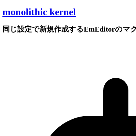
monolithic kernel
同じ
設定で
新規作成する
EmEditorの
マ