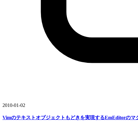
2010-01-02
Vimの
テキストオブジェクトも
どきを
実現する
EmEditorの
マ