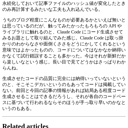
永続化しておいて記事ファイルのハッシュ値が変化したとき
のみ再計算するみたいな工夫も入れ込んでいる。
うちのブログ程度にこんなものが必要あるかといえば無いと
は思っているのだが、触ってみたかったもろもろの API や
ライブラリに触れるのと、Claude Code にコード生成させて
みるお題として取り組んでみた感じ。Claude Code は取っ掛
かりのわからなさや面倒くささをどうにかしてくれるという
意味ではよかったものの、コードについてはなかなか納得い
かなくて試行錯誤することも多かった。今はそれが新鮮だか
ら楽しいなという感じ。長い目で見てどうかはさっぱりわか
らんね。
生成させたコードの品質に完全には納得いっていないという
のと、そこそこデカいというのもあってコードは掲載してい
ない。前回と今回の記事の情報があれば結局ある程度コード
生成させることはできるだろうし、それが各自のコードベー
スに基づいて行われるならそのほうが手っ取り早いのかなと
いうのもある。
Related articles