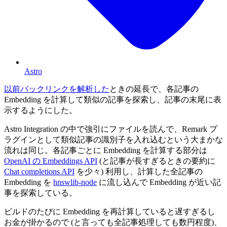
Astro
以前バックリンクを解析した
ときの延長で、各記事の
Embedding を計算して類似の記事を探索し、記事の末尾に表
示するようにした。
Astro Integration の中で強引にファイルを読んで、Remark プ
ラグインとして類似記事の識別子を入れ込むという大まかな
流れは同じ。各記事ごとに Embedding を計算する部分は
OpenAI の Embeddings API
(と記事が長すぎるときの要約に
Chat completions API
を少々) 利用し、計算した全記事の
Embedding を
hnswlib-node
に流し込んで Embedding が近い記
事を探索している。
ビルドのたびに Embedding を再計算していると遅すぎるし
お金が掛かるので (と言っても全記事処理しても数円程度)、