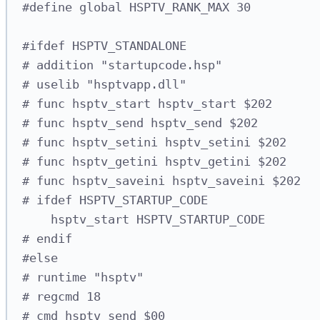
#define global HSPTV_RANK_MAX 30
#ifdef HSPTV_STANDALONE
# addition "startupcode.hsp"
# uselib "hsptvapp.dll"
# func hsptv_start hsptv_start $202
# func hsptv_send hsptv_send $202
# func hsptv_setini hsptv_setini $202
# func hsptv_getini hsptv_getini $202
# func hsptv_saveini hsptv_saveini $202
# ifdef HSPTV_STARTUP_CODE
hsptv_start HSPTV_STARTUP_CODE
# endif
#else
# runtime "hsptv"
# regcmd 18
# cmd hsptv_send $00