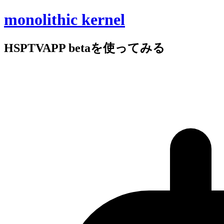
monolithic kernel
HSPTVAPP betaを
使ってみる