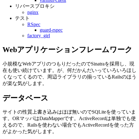
varnish-client
リバースプロキシ
nginx
テスト
RSpec
guard-rspec
factory_girl
Webアプリケーションフレームワーク
小規模なWebアプリのつもりだったのでSinatraを採用し、現
在も使い続けています。が、何だかんだいっていろいろほし
くなってくるので、周辺ライブラリの揃っているRailsのほう
が楽な気がします。
データベース
サイトの性質上書き込みはほぼ無いのでSQLiteを使っていま
す。ORマッパはDataMapperです。ActiveRecordは単独でも使
えるので、Railsを使わない場合でもActiveRecordを使った方
がよかった気がします。