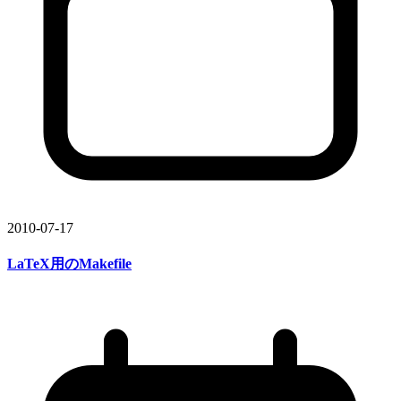
2010-07-17
LaTeX用の
Makefile