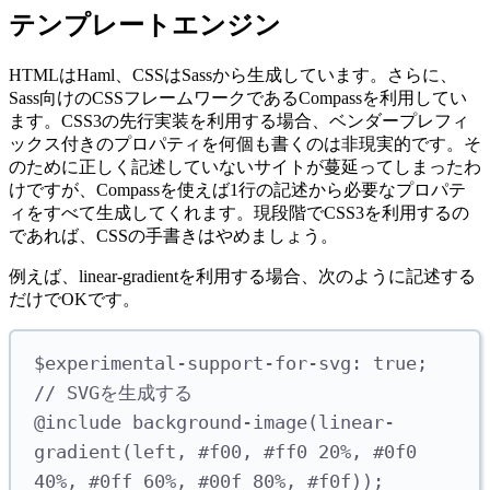
テンプレートエンジン
HTMLはHaml、CSSはSassから生成しています。さらに、
Sass向けのCSSフレームワークであるCompassを利用してい
ます。CSS3の先行実装を利用する場合、ベンダープレフィ
ックス付きのプロパティを何個も書くのは非現実的です。そ
のために正しく記述していないサイトが蔓延ってしまったわ
けですが、Compassを使えば1行の記述から必要なプロパテ
ィをすべて生成してくれます。現段階でCSS3を利用するの
であれば、CSSの手書きはやめましょう。
例えば、linear-gradientを利用する場合、次のように記述する
だけでOKです。
$experimental-support-for-svg: true; 
// SVGを生成する
@include background-image(linear-
gradient(left, #f00, #ff0 20%, #0f0 
40%, #0ff 60%, #00f 80%, #f0f));