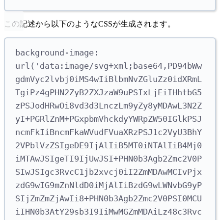
この記述から以下のようなCSSが生成されます。
background-image: 
url('data:image
/
svg
+
xml;base64
,
PD94bWw
gdmVyc2lvbj0iMS4wIiBlbmNvZGluZz0idXRmL
TgiPz4gPHN2ZyB2ZXJzaW9uPSIxLjEiIHhtbG5
zPSJodHRwOi8vd3d3LnczLm9yZy8yMDAwL3N2Z
yI
+
PGRlZnM
+
PGxpbmVhckdyYWRpZW50IGlkPSJ
ncmFkIiBncmFkaWVudFVuaXRzPSJ1c2VyU3BhY
2VPblVzZSIgeDE9IjAlIiB5MT0iNTAlIiB4Mj0
iMTAwJSIgeTI9IjUwJSI
+
PHN0b3Agb2Zmc2V0P
SIwJSIgc3RvcC1jb2xvcj0iI2ZmMDAwMCIvPjx
zdG9wIG9mZnNldD0iMjAlIiBzdG9wLWNvbG9yP
SIjZmZmZjAwIi8
+
PHN0b3Agb2Zmc2V0PSI0MCU
iIHN0b3AtY29sb3I9IiMwMGZmMDAiLz48c3Rvc