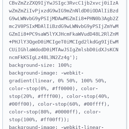
CBvZmZzZXQ9IjYwJSIgc3RvcC1jb2xvcj0iIzA
wZmZmZiIvPjxzdG9wIG9mZnNldD0iODAlIiBzd
G9wLWNvbG9yPSIjMDAwMGZmIi8
+
PHN0b3Agb2Z
mc2V0PSIxMDAlIiBzdG9wLWNvbG9yPSIjZmYwM
GZmIi8
+
PC9saW5lYXJHcmFkaWVudD48L2RlZnM
+
PHJlY3QgeD0iMCIgeT0iMCIgd2lkdGg9IjEwM
CUiIGhlaWdodD0iMTAwJSIgZmlsbD0idXJsKCN
ncmFkKSIgLz48L3N2Zz4g'
);
background-size: 100%;
background-image: -webkit-
gradient(linear
,
 0% 50%
,
 100% 50%
,
color-stop(0%
,
#
ff0000
), 
color-
stop(20%
,
#
ffff00
), 
color-stop(40%
,
#
00ff00
), 
color-stop(60%
,
#
00ffff
), 
color-stop(80%
,
#
0000ff
), 
color-
stop(100%
,
#
ff00ff
));
background-image: -webkit-linear-