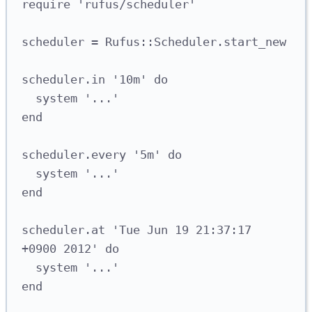
require
'
rufus/scheduler
'
scheduler 
=
Rufus
::
Scheduler
.
start_new
scheduler
.
in
'
10m
'
do
system
'
...
'
end
scheduler
.
every
'
5m
'
do
system
'
...
'
end
scheduler
.
at
'
Tue Jun 19 21:37:17 
+0900 2012
'
do
system
'
...
'
end