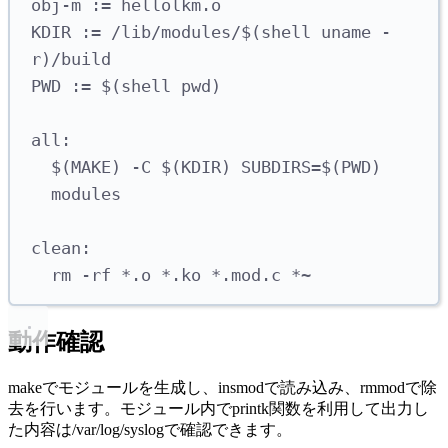
obj-m := hellolkm.o
KDIR := /lib/modules/$(shell uname -
r)/build
PWD := $(shell pwd)
all:
$(MAKE) -C $(KDIR) SUBDIRS=$(PWD) 
modules
clean:
rm -rf *.o *.ko *.mod.c *~
動作確認
makeでモジュールを生成し、insmodで読み込み、rmmodで除
去を行います。モジュール内でprintk関数を利用して出力し
た内容は/var/log/syslogで確認できます。