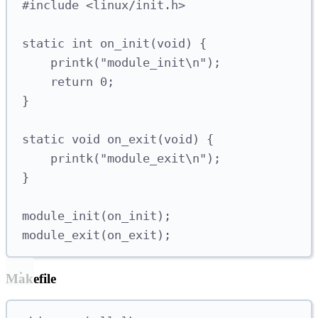
#
include
<
linux/init.h
>
static
int
on_init
(
void
)
{
printk
(
"
module_init
\n
"
);
return
0
;
}
static
void
on_exit
(
void
)
{
printk
(
"
module_exit
\n
"
);
}
module_init
(
on_init
);
module_exit
(
on_exit
);
Makefile