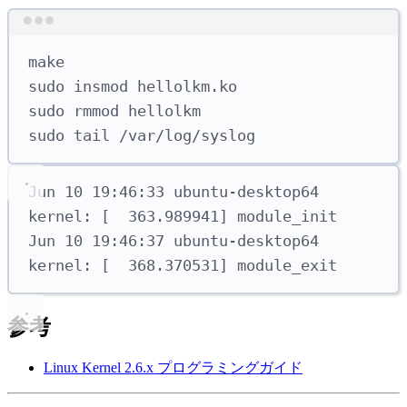
Terminal window
make
sudo
insmod
hellolkm.ko
sudo
rmmod
hellolkm
sudo
tail
/var/log/syslog
Jun 10 19:46:33 ubuntu-desktop64 
kernel: [  363.989941] module_init
Jun 10 19:46:37 ubuntu-desktop64 
kernel: [  368.370531] module_exit
参考
Linux Kernel 2.6.x プログラミングガイド