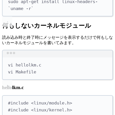
sudo
apt-get
install
linux-headers-
`
uname
-r
`
何もしないカーネルモジュール
読み込み時と終了時にメッセージを表示するだけで何もしな
いカーネルモジュールを書いてみます。
Terminal window
vi
hellolkm.c
vi
Makefile
hellolkm.c
#
include
<
linux/module.h
>
#
include
<
linux/kernel.h
>