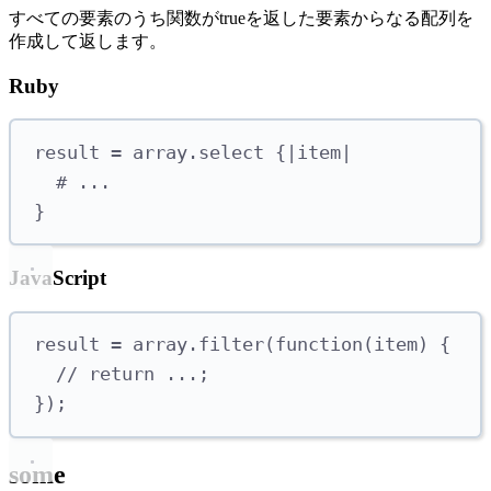
すべての要素のうち関数がtrueを返した要素からなる配列を
作成して返します。
Ruby
result 
=
 array
.
select
{|
item
|
# ...
}
JavaScript
result 
=
 array
.
filter
(
function
(
item
)
{
// return ...;
});
some