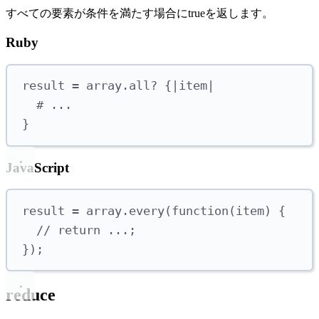
すべての要素が条件を満たす場合にtrueを返します。
Ruby
result 
=
 array
.
all?
{|
item
|
# ...
}
JavaScript
result 
=
 array
.
every
(
function
(
item
)
{
// return ...;
});
reduce