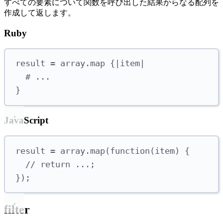
すべての要素について関数を呼び出した結果からなる配列を
作成して返します。
Ruby
result 
=
 array
.
map
{|
item
|
# ...
}
JavaScript
result 
=
 array
.
map
(
function
(
item
)
{
// return ...;
});
filter