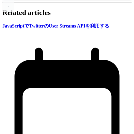
Related articles
JavaScriptで
Twitterの
User Streams APIを
利用する