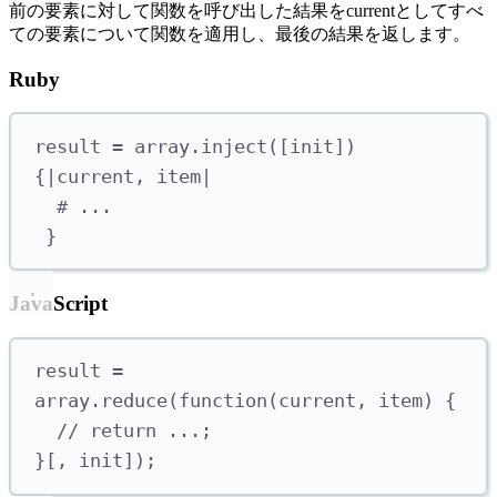
前の要素に対して関数を呼び出した結果をcurrentとしてすべ
ての要素について関数を適用し、最後の結果を返します。
Ruby
result 
=
 array
.
inject
([
init
])
{|
current
,
 item
|
# ...
}
JavaScript
result 
=
array
.
reduce
(
function
(
current
,
 item
)
{
// return ...;
}[,
 init
]);