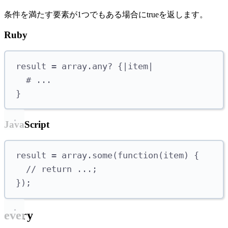
条件を満たす要素が1つでもある場合にtrueを返します。
Ruby
result 
=
 array
.
any?
{|
item
|
# ...
}
JavaScript
result 
=
 array
.
some
(
function
(
item
)
{
// return ...;
});
every