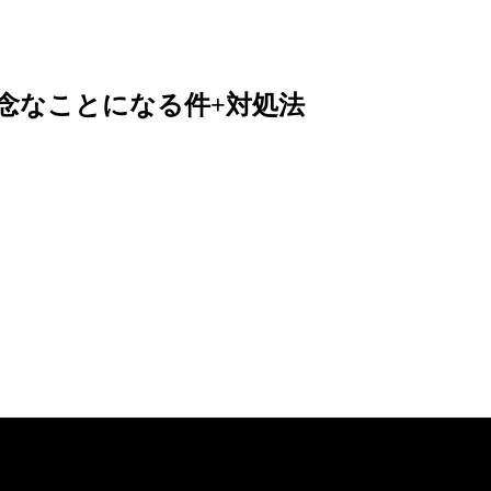
念な
ことに
なる
件+対処法